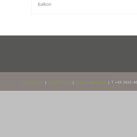
Balkon
Impressum
|
Datenschutz
|
Hotelreglement
| T +43-5632-40