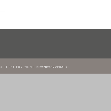
8 | F +43-5632-408-4 | info@hochvogel.tirol