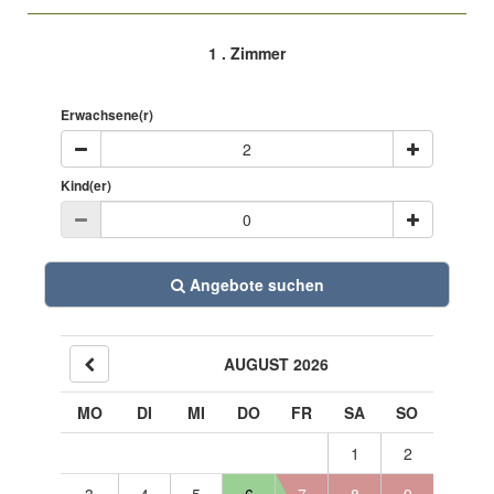
1
. Zimmer
Erwachsene(r)
Kind(er)
Angebote suchen
AUGUST 2026
MO
DI
MI
DO
FR
SA
SO
1
2