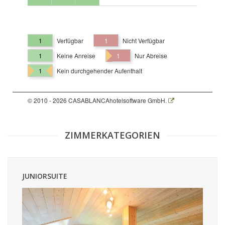
1
Verfügbar
1
Nicht Verfügbar
1
Keine Anreise
1
Nur Abreise
1
Kein durchgehender Aufenthalt
© 2010 - 2026 CASABLANCAhotelsoftware GmbH.
ZIMMERKATEGORIEN
JUNIORSUITE