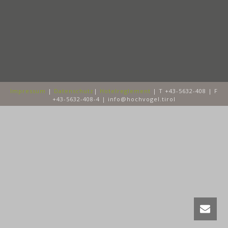
Impressum
|
Datenschutz
|
Hotelreglement
| T +43-5632-408 | F
+43-5632-408-4 | info@hochvogel.tirol