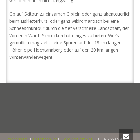
wird Ihnen auch nicht langweilig.
Ob auf Skitour zu einsamen Gipfeln oder ganz abenteuerlich
beim Eiskletterkurs, oder ganz wildromantisch bei eine
Schneeschuhtour durch die tief verschneite Landschaft, der
Winter in Warth-Schröcken hat einiges zu bieten. Wer’s
gemütlich mag zieht seine Spuren auf der 18 km langen
Höhenloipe Hochtannberg oder auf den 20 km langen
Winterwanderwegen!
Impressum
|
Datenschutz
|
Hotelreglement
| T +43-5632-408 | F