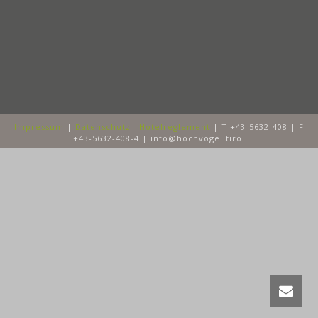
Impressum
|
Datenschutz
|
Hotelreglement
| T +43-5632-408 | F
+43-5632-408-4 | info@hochvogel.tirol