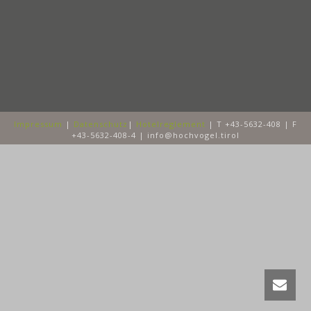
Impressum
|
Datenschutz
|
Hotelreglement
| T +43-5632-408 | F
+43-5632-408-4 | info@hochvogel.tirol