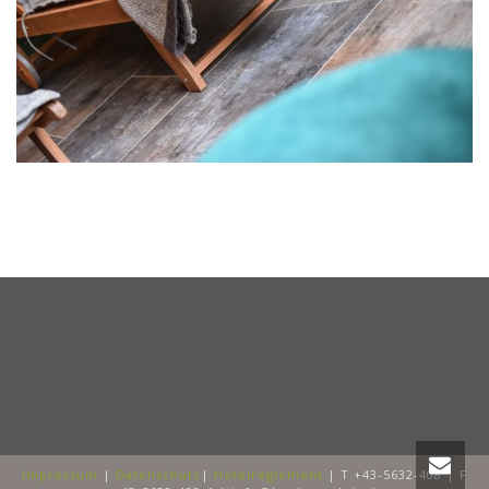
Impressum
|
Datenschutz
|
Hotelreglement
| T +43-5632-408 | F