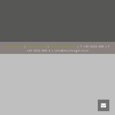
Impressum
|
Datenschutz
|
Hotelreglement
| T +43-5632-408 | F
+43-5632-408-4 | info@hochvogel.tirol