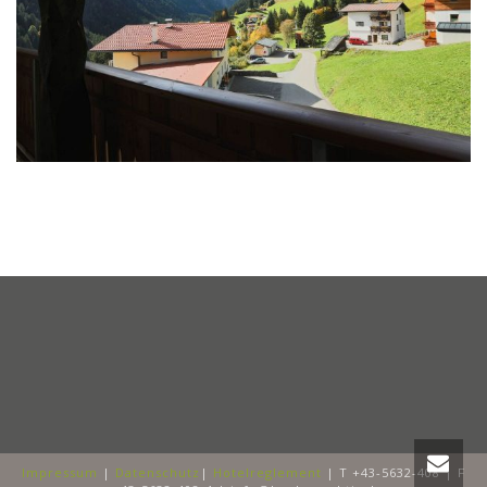
Impressum
|
Datenschutz
|
Hotelreglement
| T +43-5632-408 | F