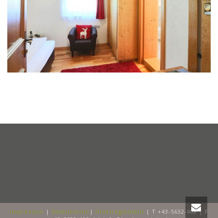
Impressum
|
Datenschutz
|
Hotelreglement
| T +43-5632-408 | F