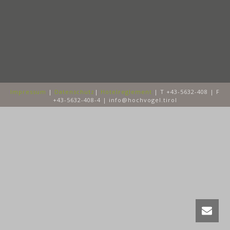
Impressum
|
Datenschutz
|
Hotelreglement
| T +43-5632-408 | F
+43-5632-408-4 | info@hochvogel.tirol