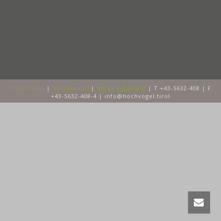
Impressum
|
Datenschutz
|
Hotelreglement
| T +43-5632-408 | F
+43-5632-408-4 | info@hochvogel.tirol