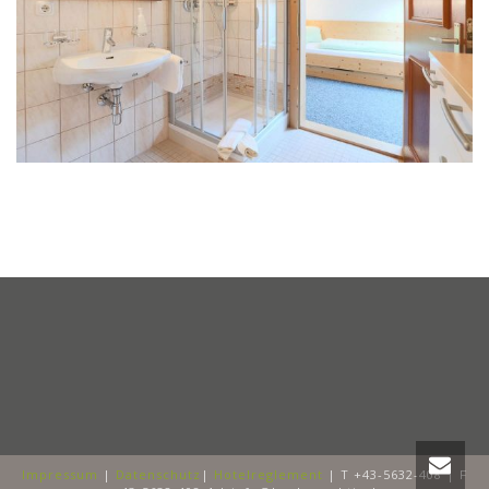
Impressum
|
Datenschutz
|
Hotelreglement
| T +43-5632-408 | F