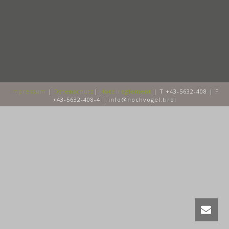
Impressum
|
Datenschutz
|
Hotelreglement
| T +43-5632-408 | F
+43-5632-408-4 | info@hochvogel.tirol