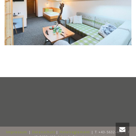
Impressum
|
Datenschutz
|
Hotelreglement
| T +43-5632-408 | F