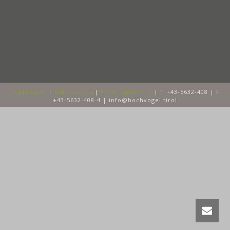
Impressum
|
Datenschutz
|
Hotelreglement
| T +43-5632-408 | F
+43-5632-408-4 | info@hochvogel.tirol