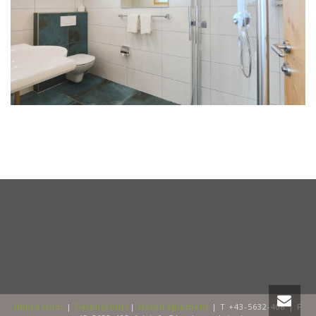
Impressum
|
Datenschutz
|
Hotelreglement
| T +43-5632-408 | F