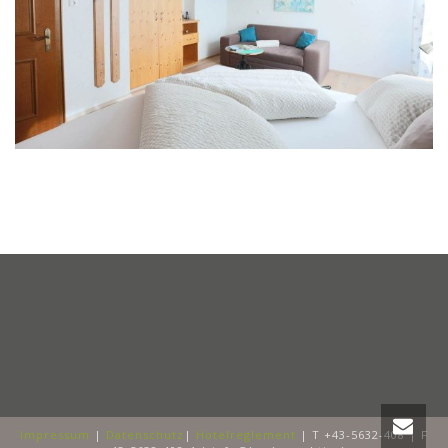
Impressum
|
Datenschutz
|
Hotelreglement
| T +43-5632-408 | F