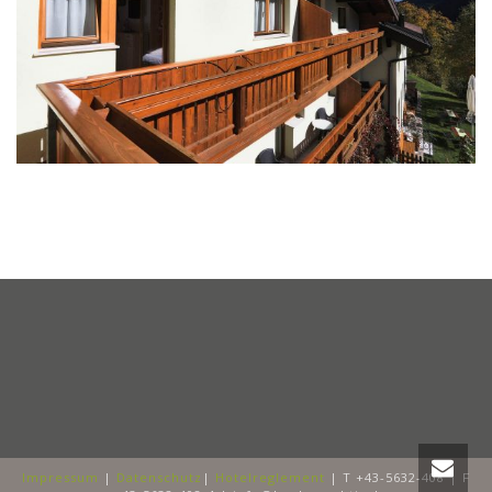
Impressum
|
Datenschutz
|
Hotelreglement
| T +43-5632-408 | F