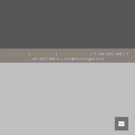
Impressum
|
Datenschutz
|
Hotelreglement
| T +43-5632-408 | F
+43-5632-408-4 | info@hochvogel.tirol