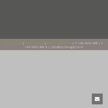
Impressum
|
Datenschutz
|
Hotelreglement
| T +43-5632-408 | F
+43-5632-408-4 | info@hochvogel.tirol