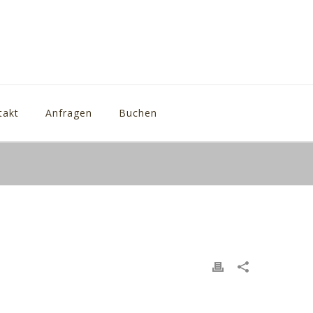
takt
Anfragen
Buchen