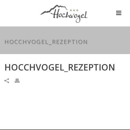
HOCCHVOGEL_REZEPTION
HOCCHVOGEL_REZEPTION