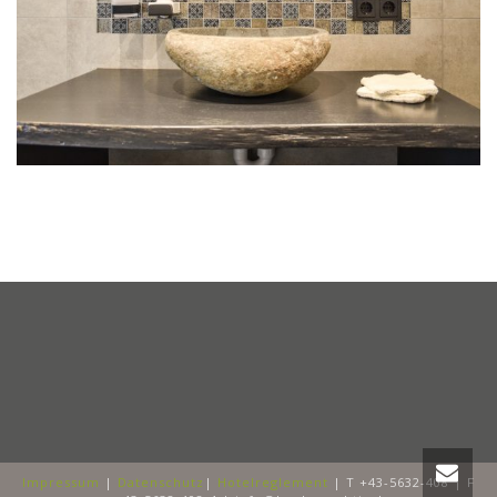
Impressum
|
Datenschutz
|
Hotelreglement
| T +43-5632-408 | F