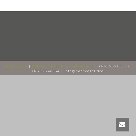
Impressum
|
Datenschutz
|
Hotelreglement
| T +43-5632-408 | F
+43-5632-408-4 | info@hochvogel.tirol