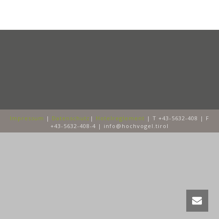
Impressum
|
Datenschutz
|
Hotelreglement
| T +43-5632-408 | F
+43-5632-408-4 | info@hochvogel.tirol