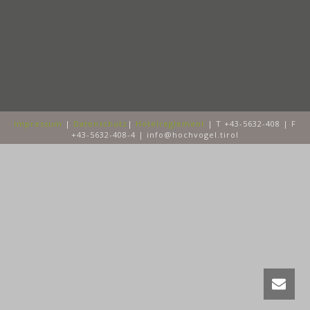
Impressum
|
Datenschutz
|
Hotelreglement
| T +43-5632-408 | F
+43-5632-408-4 | info@hochvogel.tirol