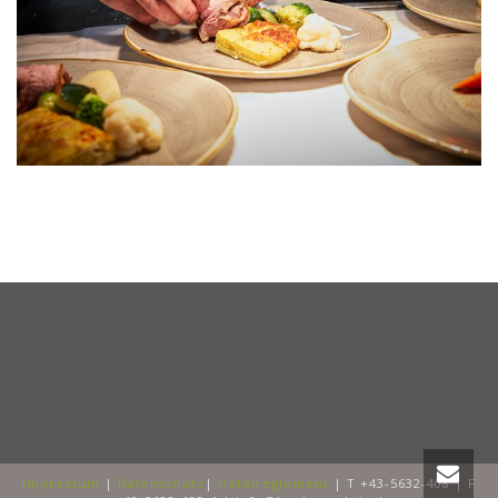
Impressum
|
Datenschutz
|
Hotelreglement
| T +43-5632-408 | F