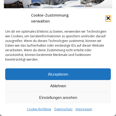
Cookie-Zustimmung
verwalten
Um dir ein optimales Erlebnis zu bieten, verwenden wir Technologien
wie Cookies, um Geräteinformationen zu speichern und/oder darauf
zuzugreifen. Wenn du diesen Technologien zustimmst, können wir
Daten wie das Surfverhalten oder eindeutige IDs auf dieser Website
verarbeiten. Wenn du deine Zustimmung nicht erteilst oder
zurückziehst, können bestimmte Merkmale und Funktionen
beeinträchtigt werden.
Akzeptieren
Ablehnen
Impressum
|
Datenschutz
|
Hotelreglement
| T +43-5632-408 | F
+43-5632-408-4 | info@hochvogel.tirol
Einstellungen ansehen
Cookie-Richtlinie
Datenschutz
Impressum