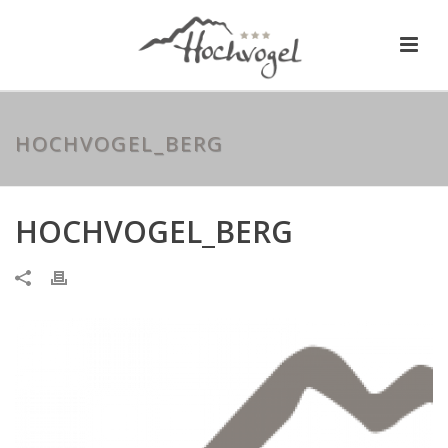
HOCHVOGEL_BERG
HOCHVOGEL_BERG