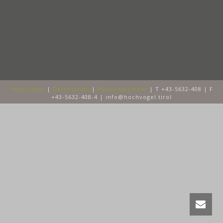
Impressum
|
Datenschutz
|
Hotelreglement
| T +43-5632-408 | F
+43-5632-408-4 | info@hochvogel.tirol