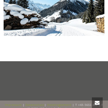
Impressum
|
Datenschutz
|
Hotelreglement
| T +43-5632-408 | F