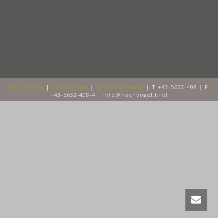
Impressum
|
Datenschutz
|
Hotelreglement
| T +43-5632-408 | F
+43-5632-408-4 | info@hochvogel.tirol