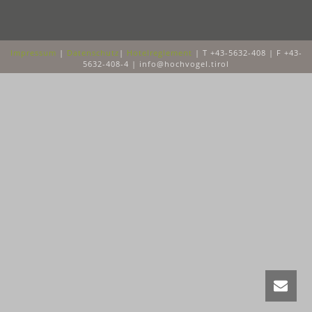
Impressum
|
Datenschutz
|
Hotelreglement
| T +43-5632-408 | F +43-
5632-408-4 | info@hochvogel.tirol