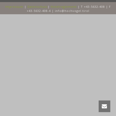
Impressum
|
Datenschutz
|
Hotelreglement
| T +43-5632-408 | F
+43-5632-408-4 | info@hochvogel.tirol